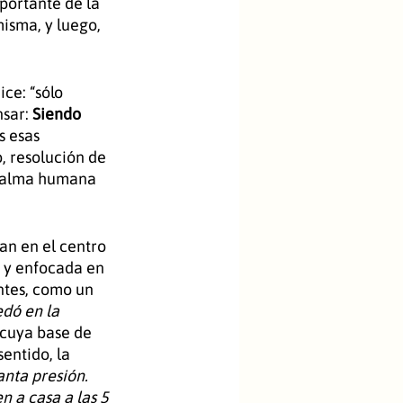
portante de la 
isma, y luego, 
ice: “sólo 
sar: 
Siendo 
 esas 
 resolución de 
l alma humana 
an en el centro 
a y enfocada en 
ntes, como un 
dó en la 
 cuya base de 
entido, la 
anta presión. 
n a casa a las 5 