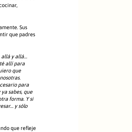
cocinar, 
namente. Sus 
tir que padres 
allá y allá… 
é allí para 
uiero que 
nosotras. 
cesario para 
 ya sabes, que 
ra forma. Y si 
esar… y sólo 
ndo que refleje 