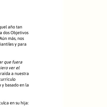
quel año tan 
a dos Objetivos 
Aún más, nos 
antiles y para 
ar que fuera 
ero ver el 
raída a nuestra 
urrículo 
o y basado en la 
lca en su hija: 