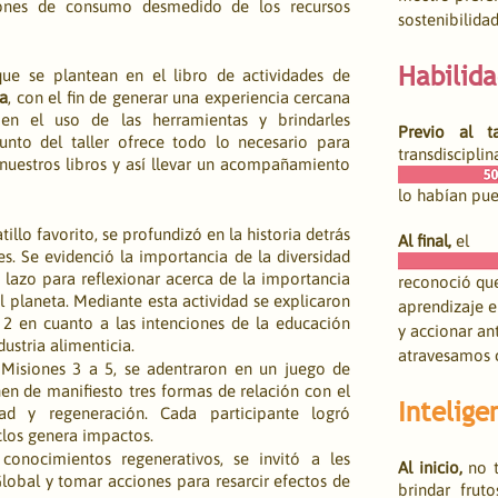
ones de consumo desmedido de los recursos 
sostenibilidad
Habilida
En el taller se realizaron actividades que se plantean en el libro de actividades de 
va
, con el fin de generar una experiencia cercana 
en el uso de las herramientas y brindarles 
Previo al tal
nto del taller ofrece todo lo necesario para 
transdiscipli
uestros libros y así llevar un acompañamiento 
lo habían pue
illo favorito, se profundizó en la historia detrás 
Al final, 
el
s. Se evidenció la importancia de la diversidad 
n lazo para reflexionar acerca de la importancia 
reconoció que
el planeta. Mediante esta actividad se explicaron 
aprendizaje e
 2 en cuanto a las intenciones de la educación 
y accionar an
ustria alimenticia.
atravesamos 
 Misiones 3 a 5, se adentraron en un juego de 
nen de manifiesto tres formas de relación con el 
Intelige
idad y regeneración. Cada participante logró 
clos genera impactos.
conocimientos regenerativos, se invitó a les 
Al inicio,
 no 
Global y tomar acciones para resarcir efectos de 
brindar frut