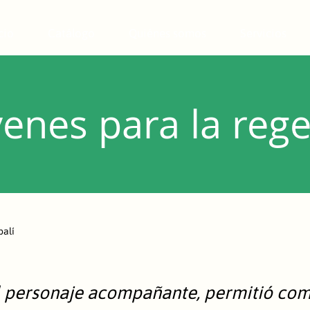
cio
Catálogo
Quiénes somos
Servicios
venes para la reg
balí
el personaje acompañante, permitió co