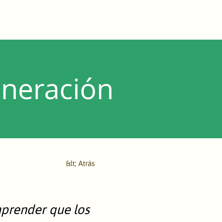
Tienda
eneración
&lt; Atrás
mprender que los