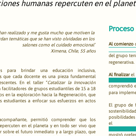
ciones humanas repercuten en el planet
Proceso
 han realizado y me gusta mucho que motiven la 
dan temáticas que se han visto olvidadas en los 
Al comienzo
 
salones como el cuidado emocional”
Ximena, Chile, 55 años
del grupo ten
regenerativa. 
s para brindar una educación inclusiva, 
Al finalizar
 el
os que cada docente es una pieza fundamental 
centes. En el taller “
Catalizar la Innovación 
comprendió el
facilitadores de grupos estudiantiles de 15 a 18 
para implemen
los en la exploración hacia la Regeneración, que 
 estudiantes a enfocar sus esfuerzos en actos 
El grupo de f
sostenibili
posibilidades 
 acompañante, permitió comprender que los 
el
epercuten en el planeta y en todo ser vivo que 
r sobre el futuro inmediato y a largo plazo, que 
mostró prefer