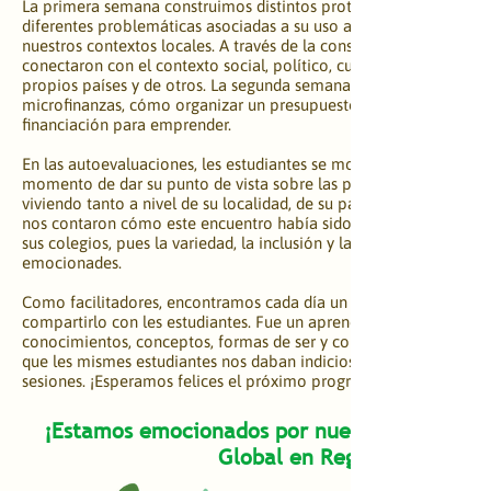
La primera semana construimos distintos prototipos de energías 
diferentes problemáticas asociadas a su uso a gran escala y pen
nuestros contextos locales. A través de la construcción de prototi
conectaron con el contexto social, político, cultural, ambiental 
propios países y de otros. La segunda semana conocimos qué son 
microfinanzas, cómo organizar un presupuesto personal y cómo a
financiación para emprender. 
​En las autoevaluaciones, les estudiantes se mostraron empáticos
momento de dar su punto de vista sobre las problemáticas y adve
viviendo tanto a nivel de su localidad, de su país y del mundo. Cu
nos contaron cómo este encuentro había sido un proceso diferent
sus colegios, pues la variedad, la inclusión y la practicidad les m
emocionades.
​Como facilitadores, encontramos cada día un reto por explotar n
compartirlo con les estudiantes. Fue un aprendizaje constante d
conocimientos, conceptos, formas de ser y compartir. Fueron enc
que les mismes estudiantes nos daban indicios de cómo les eran
sesiones. ¡Esperamos felices el próximo programa de verano!
¡Estamos emocionados por nuestro próximo 
Global en Regeneración!