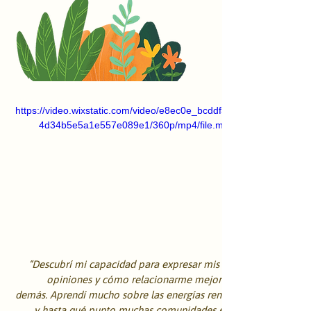
https://video.wixstatic.com/video/e8ec0e_bcddf3c3c94d
4d34b5e5a1e557e089e1/360p/mp4/file.mp4
“Descubrí mi capacidad para expresar mis propias 
opiniones y cómo relacionarme mejor con los 
demás. Aprendí mucho sobre las energías renovables 
y hasta qué punto muchas comunidades están en 