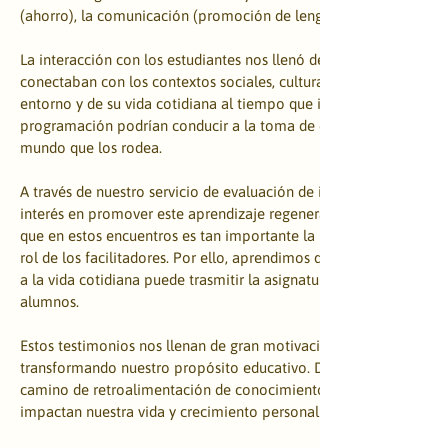
(ahorro), la comunicación (promoción de lenguajes inclusivos) y l
La interacción con los estudiantes nos llenó de alegría. Nos dimo
conectaban con los contextos sociales, culturales, económicos y 
entorno y de su vida cotidiana al tiempo que imaginamos cómo l
programación podrían conducir a la toma de decisiones para la r
mundo que los rodea.
A través de nuestro servicio de evaluación de impacto, los estudi
interés en promover este aprendizaje regenerativo en sus instituc
que en estos encuentros es tan importante la participación de lo
rol de los facilitadores. Por ello, aprendimos que llevar a cabo a
a la vida cotidiana puede trasmitir la asignatura de una forma m
alumnos.
Estos testimonios nos llenan de gran motivación para seguir evo
transformando nuestro propósito educativo. Disfrutamos de cad
camino de retroalimentación de conocimientos, aprendizajes, his
impactan nuestra vida y crecimiento personal y profesional. ¡Grac