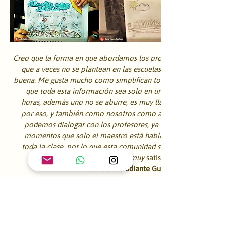
Creo que la forma en que abordamos los problemas 
que a veces no se plantean en las escuelas es muy 
buena. Me gusta mucho como simplifican todo para 
que toda esta información sea solo en una o dos 
horas, además uno no se aburre, es muy llamativo 
por eso, y también como nosotros como alumnos 
podemos dialogar con los profesores, ya que hay 
momentos que solo el maestro está hablando en 
toda la clase, por lo que esta comunidad se siente 
muy
 satisfactoria.
Carlos - estudiante Guatemala
En la semana que estuve aquí aprendí que podemos 
desarrollar mucha más tecnología y ayudar a las 
personas que no tienen un dispositivo móvil. 
Maestros les agradezco este tiempo conmigo, 