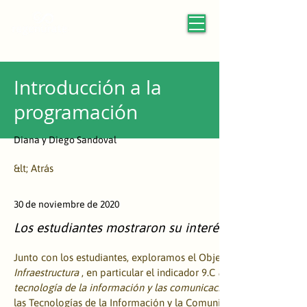
Introducción a la
programación
Diana y Diego Sandoval
&lt; Atrás
30 de noviembre de 2020
Los estudiantes mostraron su interés en promover e
Junto con los estudiantes, exploramos el Objetivo Global 9: 
Infraestructura
 , en particular el indicador 9.C 
que promueve un ma
tecnología de la información y las comunicaciones.
las Tecnologías de la Información y la Comunicación (TIC) en la 