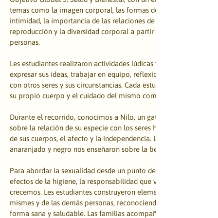
temas como la imagen corporal, las formas de cuidar el cuerpo, e
intimidad, la importancia de las relaciones de afecto, las diferen
reproducción y la diversidad corporal a partir del cuidado y ac
personas. 
Les estudiantes realizaron actividades lúdicas y transdiciplinarias
expresar sus ideas, trabajar en equipo, reflexionar a partir de los
con otros seres y sus circunstancias. Cada estudiante trabajó sobre
su propio cuerpo y el cuidado del mismo como si fuese un bosque
Durante el recorrido, conocimos a Nilo, un gato carey que nos e
sobre la relación de su especie con los seres humanos, el medio a
de sus cuerpos, el afecto y la independencia. Los tres colores de s
anaranjado y negro nos enseñaron sobre la belleza de la diversid
Para abordar la sexualidad desde un punto de vista de la regener
efectos de la higiene, la responsabilidad que vamos adquiriendo
crecemos. Les estudiantes construyeron elementos que sirven par
mismes y de las demás personas, reconociendo también a quiene
forma sana y saludable. Las familias acompañaron durante todo e