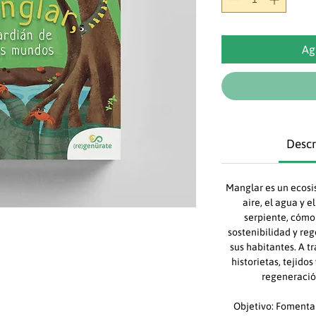
Ag
Descr
Manglar es un ecosi
aire, el agua y el
serpiente, cómo 
sostenibilidad y re
sus habitantes. A t
historietas, tejidos
regeneració
Objetivo: Fomentar