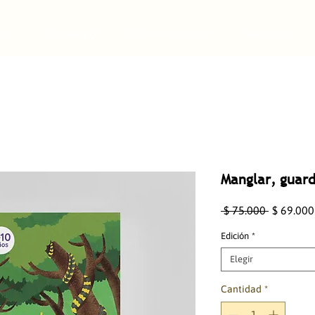
cio
Catálogo
Quiénes somos
Servicios
Manglar, guar
Precio
 $ 75.000 
$ 69.000
Edición
*
Elegir
Cantidad
*