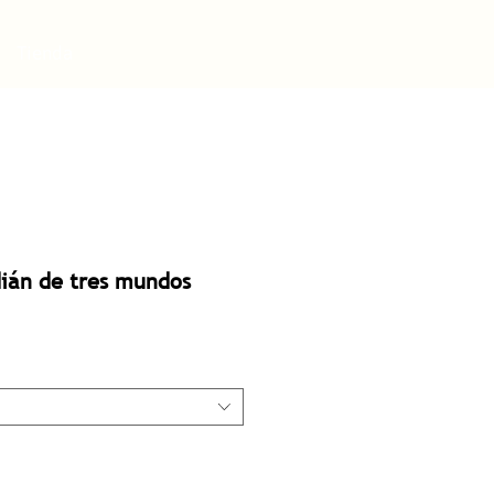
Tienda
dián de tres mundos
Precio
de
oferta