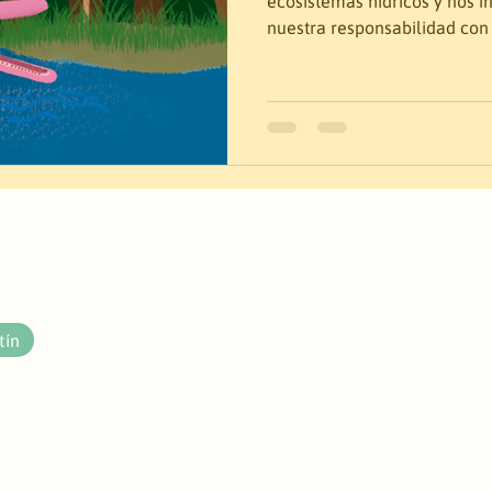
ecosistemas hídricos y nos in
nuestra responsabilidad con
ontáctanos
Trabaja con regenÜrate
tín