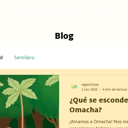
cio
Catálogo
Quiénes somos
Servicios
Blog
ed
Semillero
regenÜrate
1 nov 2022
4 min de lectura
¿Qué se esconde
Omacha?
¡Amamos a Omacha! Nos insp