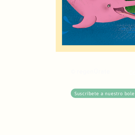
regenÜrate
©
C
Suscríbete a nuestro bole