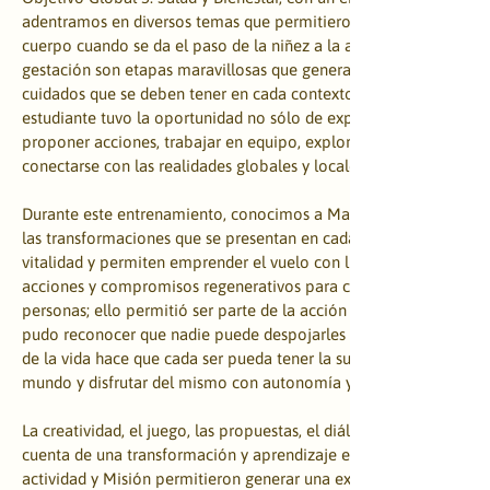
adentramos en diversos temas que permitieron visibilizar qué ca
cuerpo cuando se da el paso de la niñez a la adolescencia, cómo 
gestación son etapas maravillosas que generan vida. También exp
cuidados que se deben tener en cada contexto para evitar el abuso
estudiante tuvo la oportunidad no sólo de explorar cada Misión, 
proponer acciones, trabajar en equipo, explorar con cada uno de 
conectarse con las realidades globales y locales en torno a la sex
Durante este entrenamiento, conocimos a Marina, la mariposa, 
las transformaciones que se presentan en cada etapa de crecimie
vitalidad y permiten emprender el vuelo con libertad. Cada parti
acciones y compromisos regenerativos para cuidar de sus vidas y
personas; ello permitió ser parte de la acción y regeneración soci
pudo reconocer que nadie puede despojarles de su poder de deci
de la vida hace que cada ser pueda tener la suficiente experiencia
mundo y disfrutar del mismo con autonomía y responsabilidad.
La creatividad, el juego, las propuestas, el diálogo y las distintas
cuenta de una transformación y aprendizaje en la vida de cada es
actividad y Misión permitieron generar una experiencia única qu