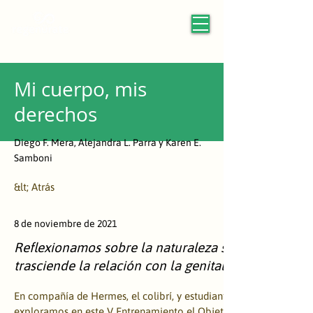
Mi cuerpo, mis
derechos
Diego F. Mera, Alejandra L. Parra y Karen E.
Samboni
&lt; Atrás
8 de noviembre de 2021
Reflexionamos sobre la naturaleza sexuada prese
trasciende la relación con la genitalidad
En compañía de Hermes, el colibrí, y estudiantes entre 11 y 14 añ
exploramos en este V Entrenamiento el Objetivo Global 3: Salud 