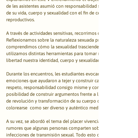
de les asistentes asumió con responsabilidad su misión de navega
de su vida, cuerpo y sexualidad con el fin de celebrar en equidad 
reproductivos.
A través de actividades sensitivas, recorrimos diferentes perspecti
Reflexionamos sobre la naturaleza sexuada presente desde la co
comprendimos cómo la sexualidad trasciende la relación con la ge
utilizamos distintas herramientas para tomar nuestro poder de dec
libertad nuestra identidad, cuerpo y sexualidad.
Durante los encuentros, les estudiantes evocaron a través de sus 
emociones que ayudaron a tejer y construir caminos de armonía, 
respeto, responsabilidad consigo misme y con las demás personas
posibilidad de construir argumentos frente a los estereotipos, c
de revolución y transformación de su cuerpo durante esta etapa d
colorearse  como ser diverso y auténtico mediante juegos.
A su vez, se abordó el tema del placer vivenciado a través de los d
rumores que algunas personas comparten sobre la sexualidad y l
infecciones de transmisión sexual. Todo esto desencadenó en la 