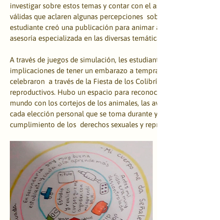
investigar sobre estos temas y contar con el asesoramiento de pe
válidas que aclaren algunas percepciones  sobre la sexualidad. E
estudiante creó una publicación para animar a otras personas a e
asesoría especializada en las diversas temáticas.
​A través de juegos de simulación, les estudiantes vivenciaron y re
implicaciones de tener un embarazo a temprana edad dentro de s
celebraron  a través de la Fiesta de los Colibríes todos sus derech
reproductivos. Hubo un espacio para reconocer la semejanza de a
mundo con los cortejos de los animales, las aves y el personaje, 
cada elección personal que se toma durante y a partir de ese corte
cumplimiento de los  derechos sexuales y reproductivos.