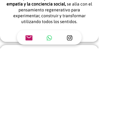
empatía y la conciencia social,
se alía con el
pensamiento regenerativo para
experimentar, construir y transformar
utilizando todos los sentidos.
En línea con estándares globales
de educación
Estudiamos frecuentemente los programas
educativos líderes en el mundo.
Compilamos los objetivos de aprendizaje
para cada segmento escolar en distintas
regiones. Partimos de estos puntos de
referencia de la educación global para
apostarle a los estándares más innovadores.
Al sumarlos a nuestra propia receta, damos