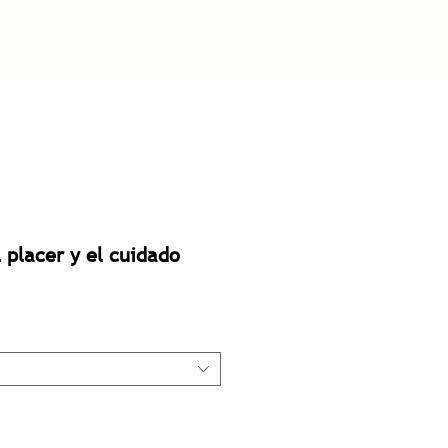
Tienda
l placer y el cuidado
Precio
de
oferta