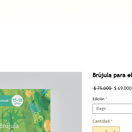
cio
Catálogo
Quiénes somos
Servicios
Brújula para e
Precio
 $ 75.000 
$ 69.000
Edición
*
Elegir
Cantidad
*