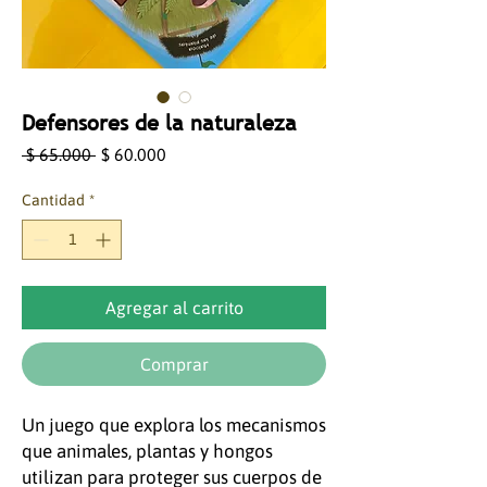
Defensores de la naturaleza
Precio
Precio
 $ 65.000 
$ 60.000
de
oferta
Cantidad
*
Agregar al carrito
Comprar
Un juego que explora los mecanismos
que animales, plantas y hongos
utilizan para proteger sus cuerpos de