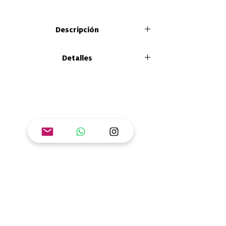
Descripción
En la guía para facilitar el aprendizaje del
Detalles
libro "Sentir y compartir la energía”
encontrarás herramientas para llevar tu
Tamaño: 26 x21 cm
propia sazón al aula, casa, comunidad o
Presentación: Tapa blanda
cualquier escenario de aprendizaje.
Número de páginas: 40
Introduce a nociones de energía como
ISBN: 978-628-95015-8-2
fenómeno físico y relacionado con la
transición a los sistemas de energías
renovables.