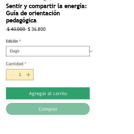
Sentir y compartir la energía:
Guía de orientación
pedagógica
Precio
Precio
 $ 40.000 
$ 36.800
de
oferta
Edición
*
Cantidad
*
Agregar al carrito
Comprar