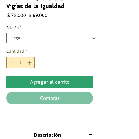
Vigías de la igualdad
Precio
Precio
 $ 75.000 
$ 69.000
de
oferta
Edición
*
Cantidad
*
Agregar al carrito
Comprar
Descripción