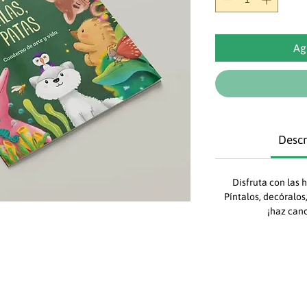
Ag
Descr
Disfruta con las 
Píntalos, decóralos
¡haz canc