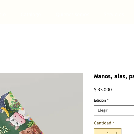
cio
Catálogo
Quiénes somos
Servicios
Manos, alas, p
Precio
$ 33.000
Edición
*
Elegir
Cantidad
*