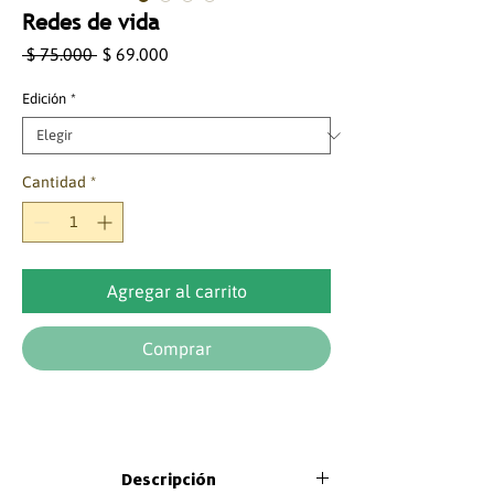
Redes de vida
Precio
Precio
 $ 75.000 
$ 69.000
de
oferta
Edición
*
Cantidad
*
Agregar al carrito
Comprar
Descripción