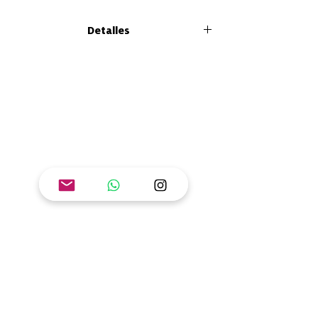
¡Cuestionar la realidad y transformarla es
Detalles
necesario para hacer de este un mundo que
celebre la diversidad! Este libro es una
Tamaño: 26x21 cm
invitación a deconstruir prejuicios en
Formato: Tapa blanda
compañía de seres acuáticos inigualables.
Número de páginas: 82
ISBN: 978-628-7608-26-9
Objetivo:
Lograr la equidad entre los
géneros y empoderar a todas las las niñas y
mujeres.
Ver la Guía de orientación pedagógica