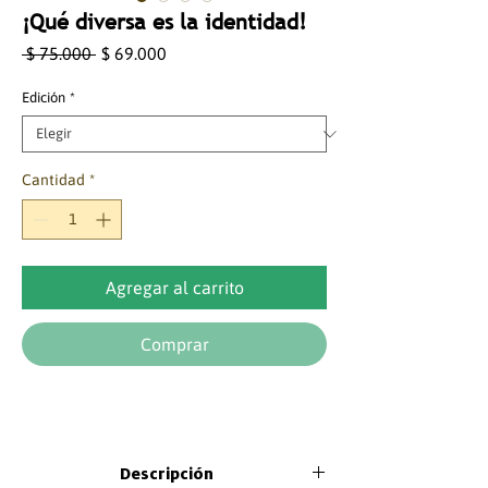
¡Qué diversa es la identidad!
Precio
Precio
 $ 75.000 
$ 69.000
de
oferta
Edición
*
Cantidad
*
Agregar al carrito
Comprar
Descripción