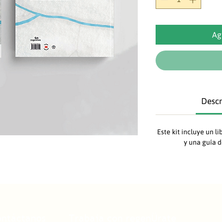
Ag
Descr
Este kit incluye un l
y una guía 
ontáctanos
Trabaja con regenÜrate