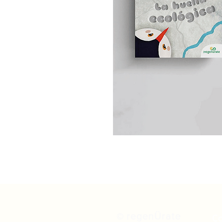
regenÜrate
©
C