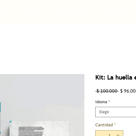
cio
Catálogo
Quiénes somos
Servicios
Kit: La huella 
Precio
 $ 100.000 
$ 96.0
Idioma
*
Elegir
Cantidad
*