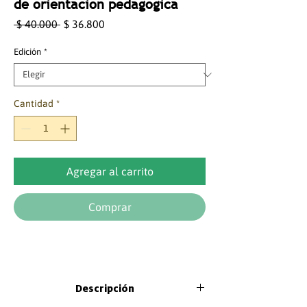
de orientación pedagógica
Precio
Precio
 $ 40.000 
$ 36.800
de
oferta
Edición
*
Cantidad
*
Agregar al carrito
Comprar
Descripción