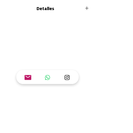
En la guía para facilitar el aprendizaje del
Detalles
libro "La selva de la inclusión” encontrarás
herramientas para llevar tu propia sazón al
Tamaño: 21 x 26 cm
aula, casa, comunidad o cualquier escenario
Formato: Tapa blanda
de aprendizaje. Introduce a nociones
Número de páginas: 36
relacionadas con los impactos de la
ISBN: 978-628-7608-81-8
discriminación, celebrando y visibilizando la
diversidad.