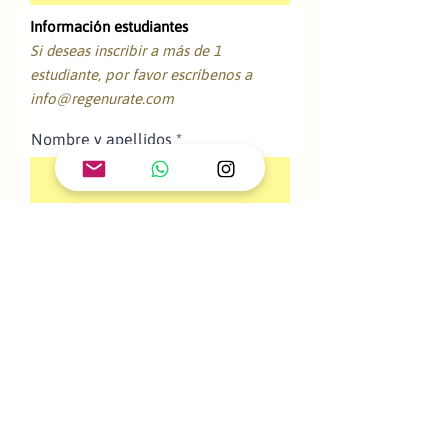
Información estudiantes
Si deseas inscribir a más de 1
estudiante, por favor escríbenos a
info@regenurate.com
Nombre y apellidos
Edad
*
11-14 años
Nombre de la institución
educativa en la que estudia
¿Cuenta el/la estudiante con alguna
necesidad educativa especial o
capacidad diferente?
*
Si