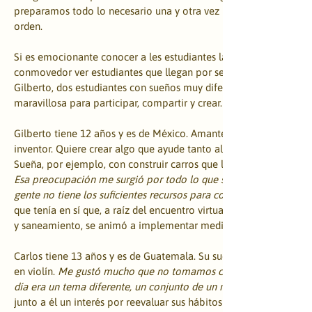
preparamos todo lo necesario una y otra vez para asegurarnos de
orden.
Si es emocionante conocer a les estudiantes la primera vez, resu
conmovedor ver estudiantes que llegan por segunda vez. Este es e
Gilberto, dos estudiantes con sueños muy diferentes, pero con un
maravillosa para participar, compartir y crear.
Gilberto tiene 12 años y es de México. Amante de la tecnología, s
inventor. Quiere crear algo que ayude tanto al medioambiente co
Sueña, por ejemplo, con construir carros que limpien el aire, como
Esa preocupación me surgió por todo lo que se escucha en las no
gente no tiene los suficientes recursos para conseguir agua, y así.
que tenía en sí que, a raíz del encuentro virtual sobre el Objetivo
y saneamiento, se animó a implementar medidas de ahorro de ag
Carlos tiene 13 años y es de Guatemala. Su sueño es entrar a una c
en violín. 
Me gustó mucho que no tomamos como un tema en espe
día era un tema diferente, un conjunto de un mismo tema.
junto a él un interés por reevaluar sus hábitos de consumo y dispo