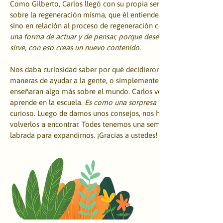
Como Gilberto, Carlos llegó con su propia semilla. El encuentro le
sobre la regeneración misma, que él entiende no sólo como el cui
sino en relación al proceso de regeneración cerebral. Regenerar, 
una forma de actuar y de pensar, porque desechas lo que no te sir
sirve, con eso creas un nuevo contenido. 
Nos daba curiosidad saber por qué decidieron volver. Gilberto qu
maneras de ayudar a la gente, o simplemente participar de conve
enseñaran algo más sobre el mundo. Carlos volvió para conocer a
aprende en la escuela. 
Es como una sorpresa ver qué es lo que se
curioso. Luego de darnos unos consejos, nos hemos quedado con 
volverlos a encontrar. Todes tenemos una semilla, y lo único que 
labrada para expandirnos. ¡Gracias a ustedes!