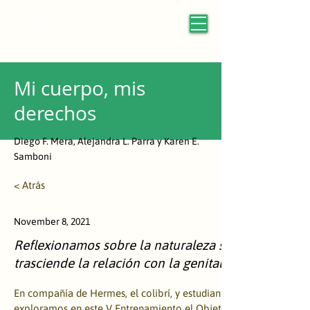
Mi cuerpo, mis
derechos
Diego F. Mera, Alejandra L. Parra y Karen E.
Samboni
< Atrás
November 8, 2021
Reflexionamos sobre la naturaleza sexuada prese
trasciende la relación con la genitalidad
En compañía de Hermes, el colibrí, y estudiantes entre 11 y 14 añ
exploramos en este V Entrenamiento el Objetivo Global 3: Salud 