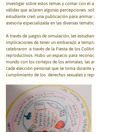
investigar sobre estos temas y contar con el asesoramiento de pe
válidas que aclaren algunas percepciones  sobre la sexualidad. E
estudiante creó una publicación para animar a otras personas a e
asesoría especializada en las diversas temáticas.
​A través de juegos de simulación, les estudiantes vivenciaron y re
implicaciones de tener un embarazo a temprana edad dentro de s
celebraron  a través de la Fiesta de los Colibríes todos sus derech
reproductivos. Hubo un espacio para reconocer la semejanza de a
mundo con los cortejos de los animales, las aves y el personaje, 
cada elección personal que se toma durante y a partir de ese corte
cumplimiento de los  derechos sexuales y reproductivos.