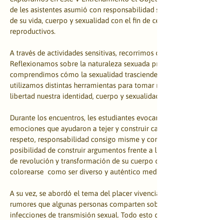
de les asistentes asumió con responsabilidad su misión de navega
de su vida, cuerpo y sexualidad con el fin de celebrar en equidad 
reproductivos.
A través de actividades sensitivas, recorrimos diferentes perspecti
Reflexionamos sobre la naturaleza sexuada presente desde la co
comprendimos cómo la sexualidad trasciende la relación con la ge
utilizamos distintas herramientas para tomar nuestro poder de dec
libertad nuestra identidad, cuerpo y sexualidad.
Durante los encuentros, les estudiantes evocaron a través de sus 
emociones que ayudaron a tejer y construir caminos de armonía, 
respeto, responsabilidad consigo misme y con las demás personas
posibilidad de construir argumentos frente a los estereotipos, c
de revolución y transformación de su cuerpo durante esta etapa d
colorearse  como ser diverso y auténtico mediante juegos.
A su vez, se abordó el tema del placer vivenciado a través de los d
rumores que algunas personas comparten sobre la sexualidad y l
infecciones de transmisión sexual. Todo esto desencadenó en la 